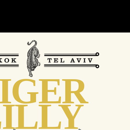
IGER
ILLY